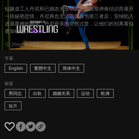
钻隧道工人丹尼和已婚农夫安纳因冰岛民俗摔角结识而展开
一段秘密恋情，丹尼再也无法忍受身为第三者后，安纳陷入
进退两难的困境，丹尼母亲的突然过世，让他们的别离看似
更加确凿。
More
21m
冰岛
2007
字幕
English
繁體中文
简体中文
标签
男同志
出轨
婚姻关系
运动
欧洲
短片