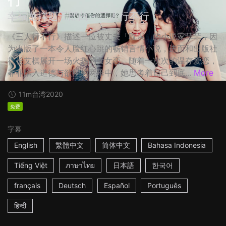
幸福選擇題五部曲 - 三人行不行
《三人行不行》描述一位被丈夫「耽误」的小说家菲菲，因
为出版了一本令人脸红心跳的畅销言情小说，进而和出版社
社长艾棋展开一场火热的女女恋。随着一次次的温存爱恋，
菲菲陷入道德与欲望的两难中，她思考着自己到底...
More
11m
台湾
2020
免费
字幕
English
繁體中文
简体中文
Bahasa Indonesia
Tiếng Việt
ภาษาไทย
日本語
한국어
français
Deutsch
Español
Português
हिन्दी