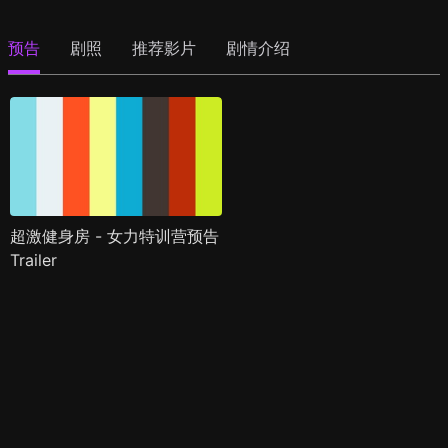
预告
剧照
推荐影片
剧情介绍
超激健身房 - 女力特训营预告
Trailer