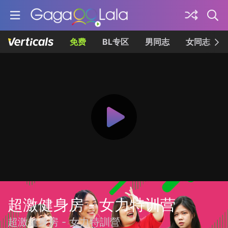
免费
BL专区
男同志
女同志
超激健身房 - 女力特训营
超激健身房 - 女力特訓營