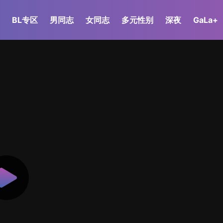
BL专区
男同志
女同志
多元性别
深夜
GaLa+