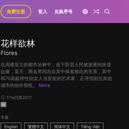
免费注册
登入
兑换序号
花样欲林
Flores
在高楼耸立的都市丛林中，低下阶层人民被放逐到夹缝
边缘，某天，两名男同志在其中探索彼此的关系，其中
和70高龄跨性别女人当室友的艺术家，正寻找前往其他
城市的创作契机。
More
17m
巴西
2017
限
字幕
English
繁體中文
简体中文
Tiếng Việt