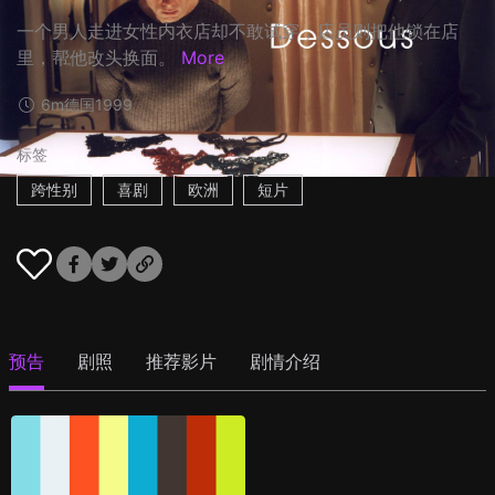
一个男人走进女性内衣店却不敢试穿，店员则把他锁在店
里，帮他改头换面。
More
6m
德国
1999
标签
跨性别
喜剧
欧洲
短片
预告
剧照
推荐影片
剧情介绍