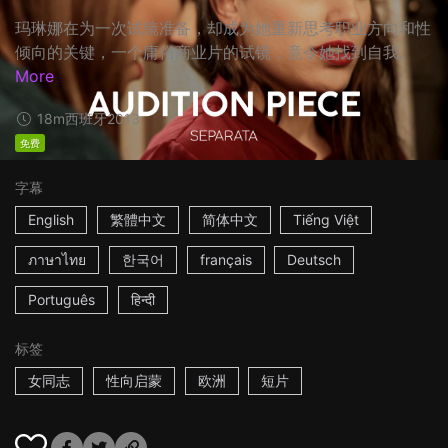
玛琳娜在为一次试镜准备，却成为她重新思考职业方向和性
倾向的关键，一个庸俗商业片的试镜，竟令她找到自我。
More
18m
西班牙
2013
免费
字幕
English
繁體中文
简体中文
Tiếng Việt
ภาษาไทย
한국어
français
Deutsch
Português
हिन्दी
标签
女同志
性向启蒙
欧洲
短片