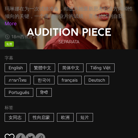
玛琳娜在为一次试镜准备，却成为她重新思考职业方向和性
倾向的关键，一个庸俗商业片的试镜，竟令她找到自我。
More
18m
西班牙
2013
免费
字幕
English
繁體中文
简体中文
Tiếng Việt
ภาษาไทย
한국어
français
Deutsch
Português
हिन्दी
标签
女同志
性向启蒙
欧洲
短片