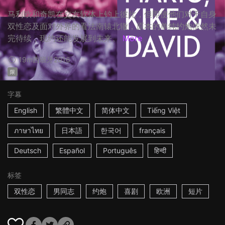
马利欧和奇凯在交友软体上钓上彼此，但即使他们对于自身
双性恋及面对外界的看法南辕北辙，原本的单纯约炮依然未
完待续，现约还能发展到未来。
More
19m
西班牙
2016
限
字幕
English
繁體中文
简体中文
Tiếng Việt
ภาษาไทย
日本語
한국어
français
Deutsch
Español
Português
हिन्दी
标签
双性恋
男同志
约炮
喜剧
欧洲
短片