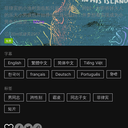
菲律宾的小渔村面临船只漏油的困境，同时一名即将转大人
的乐天小男孩也开始挣扎于身分认同，并梦想着实现成为小
男鱼的愿望。
More
20m
菲律宾
2017
免费
字幕
English
繁體中文
简体中文
Tiếng Việt
한국어
français
Deutsch
Português
हिन्दी
标签
男同志
跨性别
霸凌
同志子女
菲律宾
短片