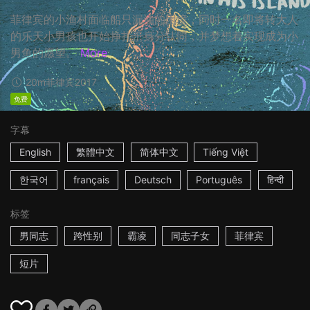
菲律宾的小渔村面临船只漏油的困境，同时一名即将转大人
的乐天小男孩也开始挣扎于身分认同，并梦想着实现成为小
男鱼的愿望。
More
20m
菲律宾
2017
免费
字幕
English
繁體中文
简体中文
Tiếng Việt
한국어
français
Deutsch
Português
हिन्दी
标签
男同志
跨性别
霸凌
同志子女
菲律宾
短片