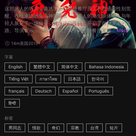
这部迷人的短片，讲述了一位普通餐厅员工不普通的性别觉
醒。夜晚来访的兔儿神附身在一具诱人的陌生躯体中，与年
轻人展开了一场幽会，促使这位年轻人开启了自我发现的道
路。导演表示：「影片交织了我个人的中餐厅家族...
More
14m
美国
2019
字幕
English
繁體中文
简体中文
Bahasa Indonesia
Tiếng Việt
ภาษาไทย
日本語
한국어
français
Deutsch
Español
Português
हिन्दी
标签
男同志
情欲
奇幻
宗教
台湾
短片