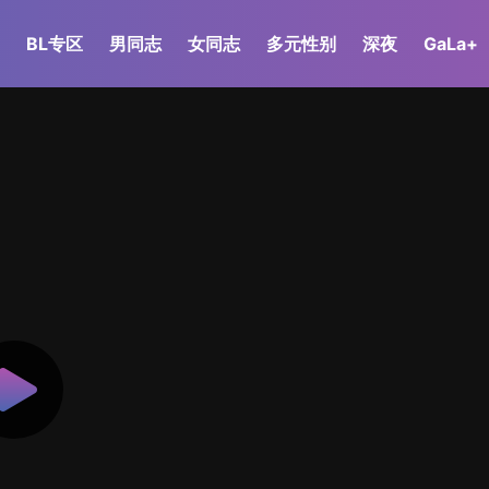
BL专区
男同志
女同志
多元性别
深夜
GaLa+