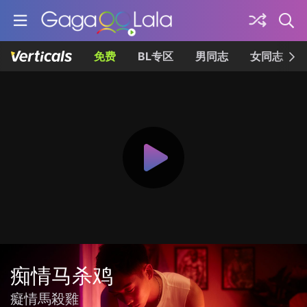
免费
BL专区
男同志
女同志
痴情马杀鸡
癡情馬殺雞