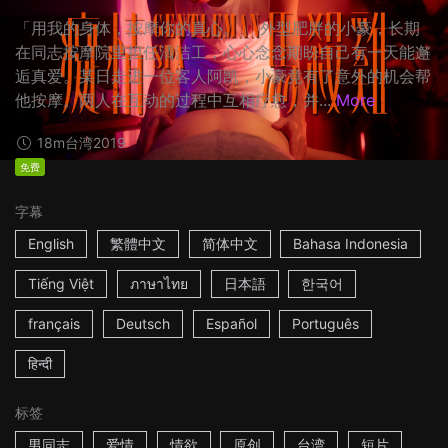
「用我的身体，按摩你的真心。」 外型肥胖的小豪，长期
在同志按摩院里担任清洁工，心心念念期盼自己有一天能邂
逅真爱。某日走进一位客人阿凯，小豪竟有了意外的机会帮
他按摩。两人在互动的过程中互相疗愈，并...
More
18m
台湾
2019
免费
字幕
English
繁體中文
简体中文
Bahasa Indonesia
Tiếng Việt
ภาษาไทย
日本語
한국어
français
Deutsch
Español
Português
हिन्दी
标签
男同志
爱情
情欲
原创
台湾
短片