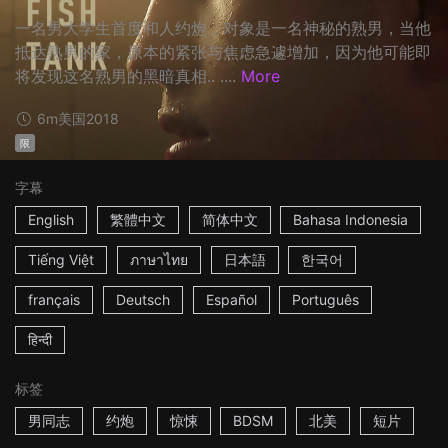
一名男大学生首度和人约炮，对象是一名神秘的熟男，当他
抵达熟男的家，原本的紧张与焦虑急遽增加，因为他可能即
将发现这名熟男的黑暗真相.. ....
More
6m
美国
2018
限
字幕
English
繁體中文
简体中文
Bahasa Indonesia
Tiếng Việt
ภาษาไทย
日本語
한국어
français
Deutsch
Español
Português
हिन्दी
标签
男同志
约炮
惊悚
BDSM
北美
短片