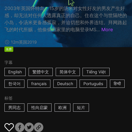
2003年英国怀特岛，15岁的汤米对女性好友的男友产生好
感，却无法对任何人透露真正的自己。住在这个与世隔绝的
小岛，令汤米更备感孤寂，并迫切想和外界连结。拜网路起
飞的时代所赐，他偷偷用家里的电脑登录MS...
More
12m
英国
2019
免费
字幕
English
繁體中文
简体中文
Tiếng Việt
한국어
français
Deutsch
Português
हिन्दी
标签
男同志
性向启蒙
欧洲
短片