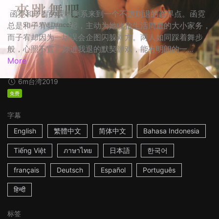
函霓和子宥的暧昧关系来到一个不进则退的临界点。函霓
总是和子宥黏在一起，主动为她收拾生活周遭的大小家务，
而子宥却因为一场误会企图闪躲对方。两人如同踩着舞步
般，心照不宣、妳进我退的默契游戏，能有明朗的一...
More
6m
台湾
2019
免费
字幕
English
繁體中文
简体中文
Bahasa Indonesia
Tiếng Việt
ภาษาไทย
日本語
한국어
français
Deutsch
Español
Português
हिन्दी
标签