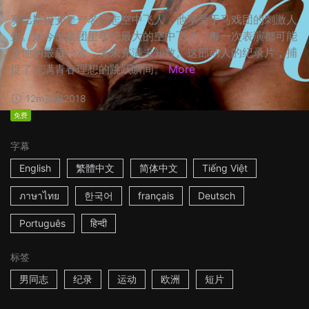
赛巴斯提安是一名同志空中飞人，他享受于马戏团的刺激人
生。如今他是团里年纪最大的空中飞人，每一次表演都可能
是他的最后一次，未来充满未知数。这部动人的纪录片，捕
捉了充满青春理想的跳跃瞬间。
More
12m
英国
2018
免费
字幕
English
繁體中文
简体中文
Tiếng Việt
ภาษาไทย
한국어
français
Deutsch
Português
हिन्दी
标签
男同志
纪录
运动
欧洲
短片