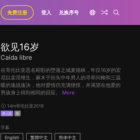
免费注册
登入
兑换序号
欲见16岁
Caída libre
在哥伦比亚恶名昭彰的堕落之城麦德林，年仅16岁的宏
尼以卖淫维生，麻木于街头中年男人的寻草问柳和三温
暖的速战速决，他对爱情仍充满憧憬，并渴望在他爱的
男孩身上得到相同的回应。
More
14m
哥伦比亚
2018
新上架
限
字幕
English
繁體中文
简体中文