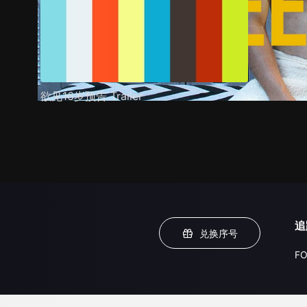
欲见16岁预告 Trailer
追
兑换序号
FO