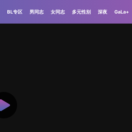
BL专区
男同志
女同志
多元性别
深夜
GaLa+