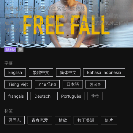
在哥伦比亚恶名昭彰的堕落之城麦德林，年仅16岁的宏尼以
卖淫维生，麻木于街头中年男人的寻草问柳和三温暖的速战
速决，他对爱情仍充满憧憬，并渴望在他爱的男孩身上得到
相同的回应。
More
14m
哥伦比亚
2018
新上架
限
字幕
English
繁體中文
简体中文
Bahasa Indonesia
Tiếng Việt
ภาษาไทย
日本語
한국어
français
Deutsch
Português
हिन्दी
标签
男同志
青春恋爱
情欲
拉丁美洲
短片