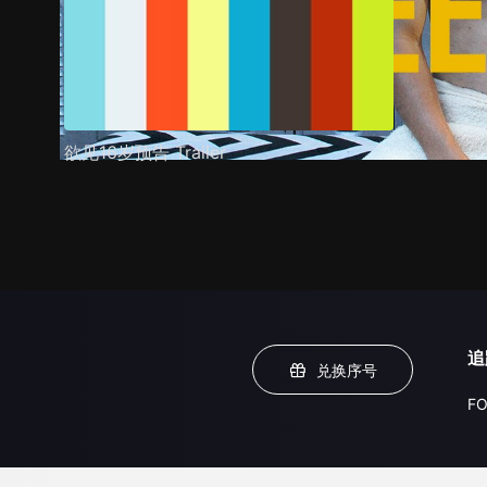
欲见16岁预告 Trailer
追
兑换序号
FO