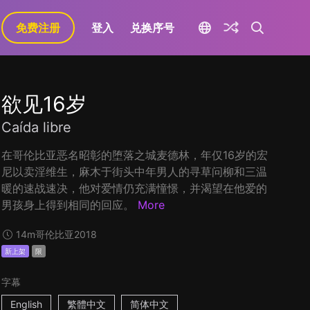
免费注册
登入
兑换序号
欲见16岁
Caída libre
在哥伦比亚恶名昭彰的堕落之城麦德林，年仅16岁的宏
尼以卖淫维生，麻木于街头中年男人的寻草问柳和三温
暖的速战速决，他对爱情仍充满憧憬，并渴望在他爱的
男孩身上得到相同的回应。
More
14m
哥伦比亚
2018
新上架
限
字幕
English
繁體中文
简体中文