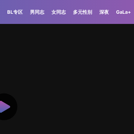
BL专区
男同志
女同志
多元性别
深夜
GaLa+