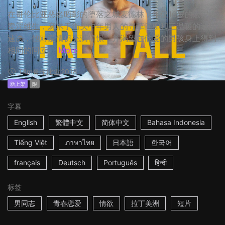
在哥伦比亚恶名昭彰的堕落之城麦德林，年仅16岁的宏尼以
卖淫维生，麻木于街头中年男人的寻草问柳和三温暖的速战
速决，他对爱情仍充满憧憬，并渴望在他爱的男孩身上得到
相同的回应。
More
14m
哥伦比亚
2018
新上架
限
字幕
English
繁體中文
简体中文
Bahasa Indonesia
Tiếng Việt
ภาษาไทย
日本語
한국어
français
Deutsch
Português
हिन्दी
标签
男同志
青春恋爱
情欲
拉丁美洲
短片