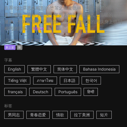
在哥伦比亚恶名昭彰的堕落之城麦德林，年仅16岁的宏尼以
卖淫维生，麻木于街头中年男人的寻草问柳和三温暖的速战
速决，他对爱情仍充满憧憬，并渴望在他爱的男孩身上得到
相同的回应。
More
14m
哥伦比亚
2018
新上架
限
字幕
English
繁體中文
简体中文
Bahasa Indonesia
Tiếng Việt
ภาษาไทย
日本語
한국어
français
Deutsch
Português
हिन्दी
标签
男同志
青春恋爱
情欲
拉丁美洲
短片