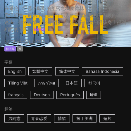
在哥伦比亚恶名昭彰的堕落之城麦德林，年仅16岁的宏尼以
卖淫维生，麻木于街头中年男人的寻草问柳和三温暖的速战
速决，他对爱情仍充满憧憬，并渴望在他爱的男孩身上得到
相同的回应。
More
14m
哥伦比亚
2018
新上架
限
字幕
English
繁體中文
简体中文
Bahasa Indonesia
Tiếng Việt
ภาษาไทย
日本語
한국어
français
Deutsch
Português
हिन्दी
标签
男同志
青春恋爱
情欲
拉丁美洲
短片