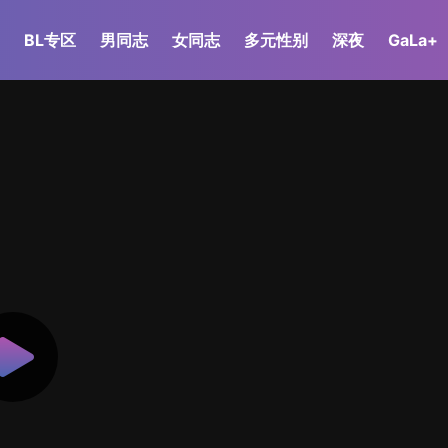
BL专区
男同志
女同志
多元性别
深夜
GaLa+