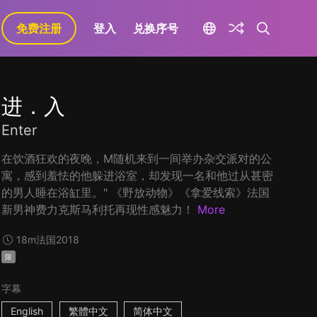
免费注册
登入
兑换序号
进．入
Enter
在饮酒狂欢的夜晚，M随机来到一间举办杂交派对的公
寓，感到羞怯的他躲进浴室，却发现一名和他过从甚密
的男人睡在浴缸里。" 《野放动物》《拿爱线索》法国
新男神费力克斯马利托再现性感魅力！
More
18m
法国
2018
限
字幕
English
繁體中文
简体中文