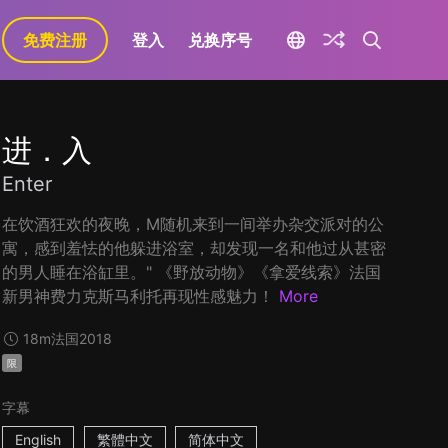
免费注册
登入
兑换序号
进．入
Enter
在饮酒狂欢的夜晚，M随机来到一间举办杂交派对的公
寓，感到羞怯的他躲进浴室，却发现一名和他过从甚密
的男人睡在浴缸里。" 《野放动物》《拿爱线索》法国
新男神费力克斯马利托再现性感魅力！
More
18m
法国
2018
限
字幕
English
繁體中文
简体中文