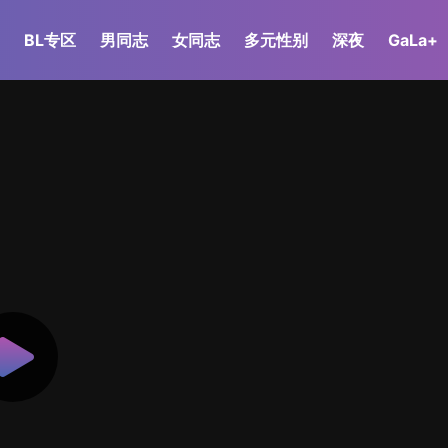
BL专区
男同志
女同志
多元性别
深夜
GaLa+