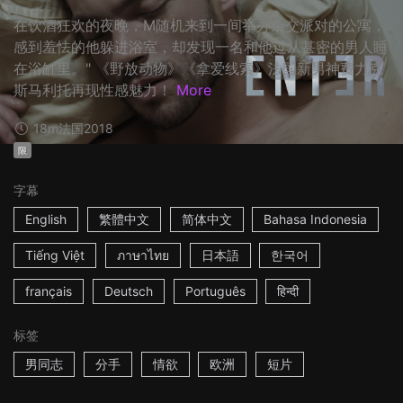
在饮酒狂欢的夜晚，M随机来到一间举办杂交派对的公寓，
感到羞怯的他躲进浴室，却发现一名和他过从甚密的男人睡
在浴缸里。" 《野放动物》《拿爱线索》法国新男神费力克
斯马利托再现性感魅力！
More
18m
法国
2018
限
字幕
English
繁體中文
简体中文
Bahasa Indonesia
Tiếng Việt
ภาษาไทย
日本語
한국어
français
Deutsch
Português
हिन्दी
标签
男同志
分手
情欲
欧洲
短片