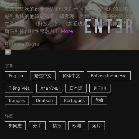
在饮酒狂欢的夜晚，M随机来到一间举办杂交派对的公寓，
感到羞怯的他躲进浴室，却发现一名和他过从甚密的男人睡
在浴缸里。" 《野放动物》《拿爱线索》法国新男神费力克
斯马利托再现性感魅力！
More
18m
法国
2018
限
字幕
English
繁體中文
简体中文
Bahasa Indonesia
Tiếng Việt
ภาษาไทย
日本語
한국어
français
Deutsch
Português
हिन्दी
标签
男同志
分手
情欲
欧洲
短片