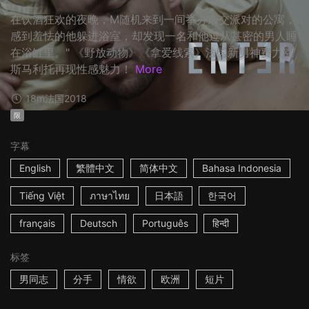
在饮酒狂欢的夜晚，M随机来到一间举办杂交派对的公寓，
感到羞怯的他躲进浴室，却发现一名和他过从甚密的男人睡
在浴缸里。" 《野放动物》《拿爱线索》法国新男神费力克
斯马利托再现性感魅力！
More
18m
法国
2018
限
字幕
English
繁體中文
简体中文
Bahasa Indonesia
Tiếng Việt
ภาษาไทย
日本語
한국어
français
Deutsch
Português
हिन्दी
标签
男同志
分手
情欲
欧洲
短片