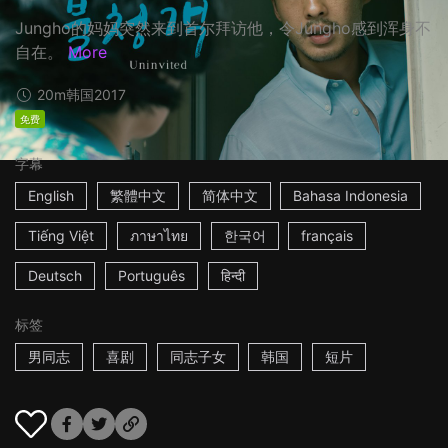
Jungho的妈妈突然来到首尔拜访他，令Jungho感到浑身不
自在。
More
20m
韩国
2017
免费
字幕
English
繁體中文
简体中文
Bahasa Indonesia
Tiếng Việt
ภาษาไทย
한국어
français
Deutsch
Português
हिन्दी
标签
男同志
喜剧
同志子女
韩国
短片