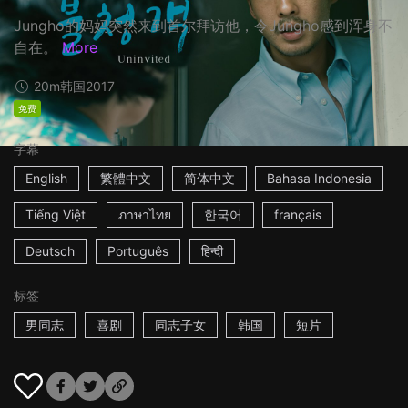
Jungho的妈妈突然来到首尔拜访他，令Jungho感到浑身不
自在。
More
20m
韩国
2017
免费
字幕
English
繁體中文
简体中文
Bahasa Indonesia
Tiếng Việt
ภาษาไทย
한국어
français
Deutsch
Português
हिन्दी
标签
男同志
喜剧
同志子女
韩国
短片