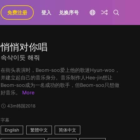
免费注册
登入
兑换序号
悄悄对你唱
속삭이듯 해줘
在街头表演时，Beom-soo爱上他的歌迷Hyun-woo，
并建立起自己的音乐身分。音乐制作人Hee-jin想让
Beom-soo成为一名成功的歌手，但Beom-soo只想做
好音乐。
More
43m
韩国
2018
字幕
English
繁體中文
简体中文