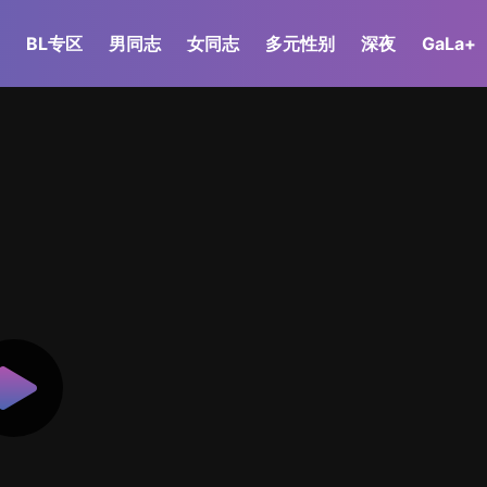
BL专区
男同志
女同志
多元性别
深夜
GaLa+