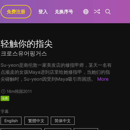
免费注册
登入
兑换序号
轻触你的指尖
크로스유어핑거스
Su-yeon是南伦敦一家美发店的修指甲师，某天一名有
点顽皮的女孩Maya进到店里给她修指甲，当她们的指
尖碰触时，Su-yeon因受到Maya吸引而困惑。
More
16m
韩国
2011
免费
字幕
English
繁體中文
简体中文