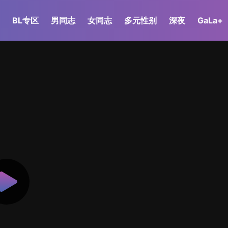
BL专区
男同志
女同志
多元性别
深夜
GaLa+