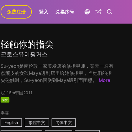
免费注册
登入
兑换序号
轻触你的指尖
크로스유어핑거스
Su-yeon是南伦敦一家美发店的修指甲师，某天一名有
点顽皮的女孩Maya进到店里给她修指甲，当她们的指
尖碰触时，Su-yeon因受到Maya吸引而困惑。
More
16m
韩国
2011
免费
字幕
English
繁體中文
简体中文