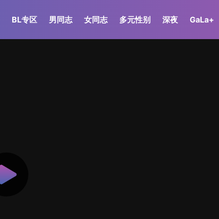
BL专区
男同志
女同志
多元性别
深夜
GaLa+