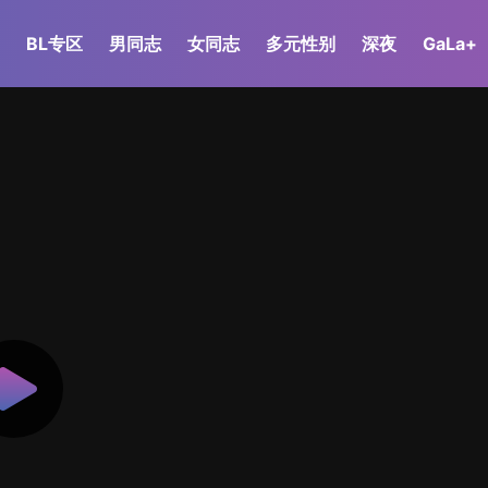
BL专区
男同志
女同志
多元性别
深夜
GaLa+