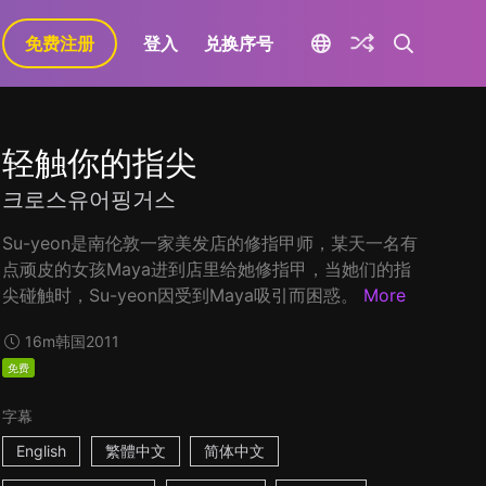
免费注册
登入
兑换序号
轻触你的指尖
크로스유어핑거스
Su-yeon是南伦敦一家美发店的修指甲师，某天一名有
点顽皮的女孩Maya进到店里给她修指甲，当她们的指
尖碰触时，Su-yeon因受到Maya吸引而困惑。
More
16m
韩国
2011
免费
字幕
English
繁體中文
简体中文