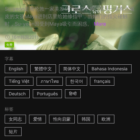
Su-yeon是南伦敦一家美发店的修指甲师，某天一名有点顽
皮的女孩Maya进到店里给她修指甲，当她们的指尖碰触
时，Su-yeon因受到Maya吸引而困惑。
More
16m
韩国
2011
免费
字幕
English
繁體中文
简体中文
Bahasa Indonesia
Tiếng Việt
ภาษาไทย
한국어
français
Deutsch
Português
हिन्दी
标签
女同志
爱情
性向启蒙
韩国
欧洲
短片