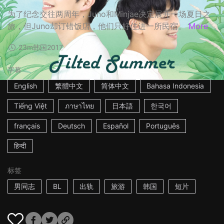
为了纪念交往两周年，Juno和Minjae决定展开一场夏日之
旅，但Juno却订错饭店，他们只好住进一所民宿。
More
23m
韩国
2017
字幕
English
繁體中文
简体中文
Bahasa Indonesia
Tiếng Việt
ภาษาไทย
日本語
한국어
français
Deutsch
Español
Português
हिन्दी
标签
男同志
BL
出轨
旅游
韩国
短片