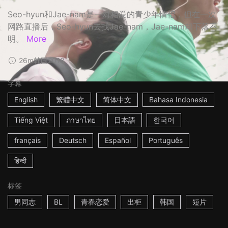
Seo-hyun和Jae-nam是一对相爱的青少年情侣，但在一次
网路直播后，Seo-hyun去找Jae-nam，Jae-nam却下落不
明。
More
26m
韩国
2018
字幕
English
繁體中文
简体中文
Bahasa Indonesia
Tiếng Việt
ภาษาไทย
日本語
한국어
français
Deutsch
Español
Português
हिन्दी
标签
男同志
BL
青春恋爱
出柜
韩国
短片