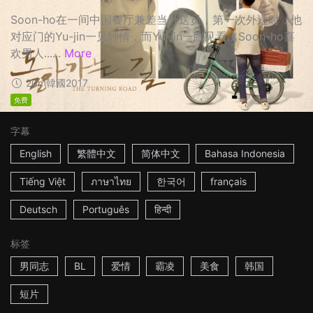
Soon-ho在一间中国餐厅兼差当外送员，第一次外送时，他
对应门的Yu-jin一见钟情，而Yu-jin一眼见看出Soon-ho喜
欢男人......
More
20m
韓國
2017
免费
字幕
English
繁體中文
简体中文
Bahasa Indonesia
Tiếng Việt
ภาษาไทย
한국어
français
Deutsch
Português
हिन्दी
标签
男同志
BL
爱情
霸凌
美食
韩国
短片