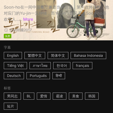
Soon-ho在一间中国餐厅兼差当外送员，第一次外送时，他
对应门的Yu-jin一见钟情，而Yu-jin一眼见看出Soon-ho喜
欢男人......
More
20m
韓國
2017
免费
字幕
English
繁體中文
简体中文
Bahasa Indonesia
Tiếng Việt
ภาษาไทย
한국어
français
Deutsch
Português
हिन्दी
标签
男同志
BL
爱情
霸凌
美食
韩国
短片