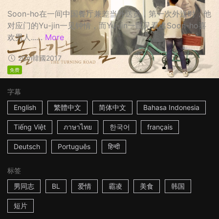
Soon-ho在一间中国餐厅兼差当外送员，第一次外送时，他
对应门的Yu-jin一见钟情，而Yu-jin一眼见看出Soon-ho喜
欢男人......
More
20m
韓國
2017
免费
字幕
English
繁體中文
简体中文
Bahasa Indonesia
Tiếng Việt
ภาษาไทย
한국어
français
Deutsch
Português
हिन्दी
标签
男同志
BL
爱情
霸凌
美食
韩国
短片