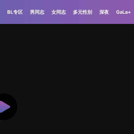
BL专区
男同志
女同志
多元性别
深夜
GaLa+