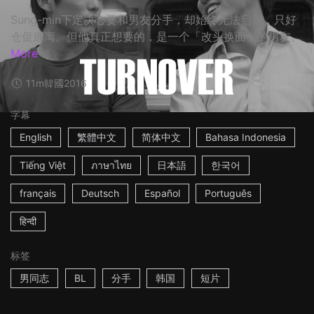
Sung-min下定决心要和男友分手，却始终无法启齿，只好
仓促逃离。但他真正想要的，是一个「改头换面」的男友。
More
11m
韓國
2016
字幕
English
繁體中文
简体中文
Bahasa Indonesia
Tiếng Việt
ภาษาไทย
日本語
한국어
français
Deutsch
Español
Português
हिन्दी
标签
男同志
BL
分手
韩国
短片