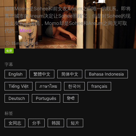
猫咪Momo是Sohee和前女友Areum之间唯一的联系。即将
离开城市的Areum决定让Sohee照顾它，但是对Sohee的现
任女友Y​​ujin来说，Momo却是Sohee和Areum之间无可取
代的...
More
15m
韓國
2016
免费
字幕
English
繁體中文
简体中文
Bahasa Indonesia
Tiếng Việt
ภาษาไทย
한국어
français
Deutsch
Português
हिन्दी
标签
女同志
分手
韩国
短片