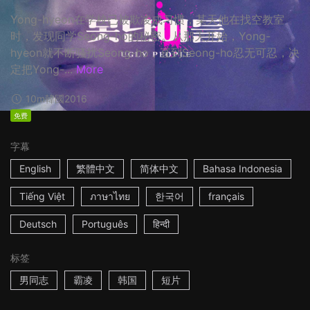
Yong-hyeon在学校已被欺凌成习惯，某天他在找空教室
时，发现同学Seong-ho的秘密。从那天开始，Yong-
hyeon就不断骚扰Seong-ho，直到Seong-ho忍无可忍，决
定把Yong-...
More
10m
韓國
2016
免费
字幕
English
繁體中文
简体中文
Bahasa Indonesia
Tiếng Việt
ภาษาไทย
한국어
français
Deutsch
Português
हिन्दी
标签
男同志
霸凌
韩国
短片