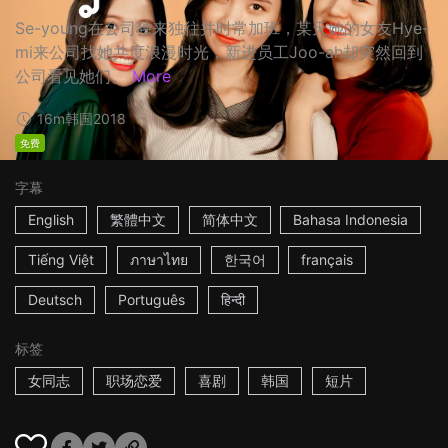
Se-young在公司独来独往并时常加班，某天她的女友Hye-
mi来公司找她共度浪漫时光，新进员工Joo-ah却突然回到
公司看见她们。
More
16m
韩国
2018
免费
字幕
English
繁體中文
简体中文
Bahasa Indonesia
Tiếng Việt
ภาษาไทย
한국어
français
Deutsch
Português
हिन्दी
标签
女同志
职场恋爱
喜剧
韩国
短片