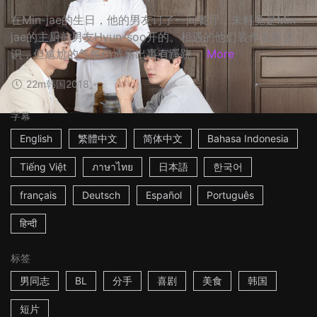
在Min-jae的生日，他的男友订了一间餐厅，未料竟是Min-
jae的主厨前男友Hyun-soo开的。相遇的他们装作互不认
识，但尴尬的气氛仍透露出事有蹊跷。
More
22m
韩国
2018
字幕
English
繁體中文
简体中文
Bahasa Indonesia
Tiếng Việt
ภาษาไทย
日本語
한국어
français
Deutsch
Español
Português
हिन्दी
标签
男同志
BL
分手
喜剧
美食
韩国
短片