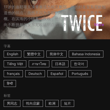
17岁的迪耶哥充满青春活力却又脆弱，他的好友安东尼欧知
道他的弱点，虽然不以为意却仍希望迪耶哥能建立男子气
概。在滨海的小镇夏日夜晚，他们邂逅甜美的玛丽亚。为了
向不断挑衅的安东尼欧证明自己是个「真正的男人...
More
15m
意大利
2017
字幕
English
繁體中文
简体中文
Bahasa Indonesia
Tiếng Việt
ภาษาไทย
日本語
한국어
français
Deutsch
Español
Português
हिन्दी
标签
男同志
性向启蒙
欧洲
短片