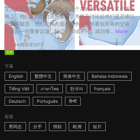
艾力克斯和雨果是一对在一起六个月的年轻情侣，某个周五
晚上，他们回到艾力克斯家中，并终于讨论起他们迟迟难以
启齿的疑惑：他们在性方面的角色。起初看似简单的交谈，
引发出一些重要议题，除了1、0或不分，成功维...
More
14m
西班牙
2017
免费
字幕
English
繁體中文
简体中文
Bahasa Indonesia
Tiếng Việt
ภาษาไทย
한국어
français
Deutsch
Português
हिन्दी
标签
男同志
分手
情欲
欧洲
短片