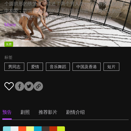
个圆拱形的铁笼里，讲述了两个男人在一个只有男人的社会
中相爱，而两个人之间的关系往后走却超出了两个人的范
围，成为了这个雄性社会共有的呼吸和迈不过去的坎...
More
9m
中国
2017
免费
标签
男同志
爱情
音乐舞蹈
中国及香港
短片
预告
剧照
推荐影片
剧情介绍