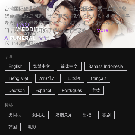
台湾国际酷儿影展热门强片！ 年轻的医生闵秀一直害怕爸
妈会发现他是同志，于是他决定撒个弥天大谎：和漂亮同事
孝真结婚！但孝真其实是个女同志，和爱人就住在闵秀对
门，因此两人就开始了假装是异性恋的「...
More
1h48m
韩国
2012
字幕
English
繁體中文
简体中文
Bahasa Indonesia
Tiếng Việt
ภาษาไทย
日本語
français
Deutsch
Español
Português
हिन्दी
标签
男同志
女同志
婚姻关系
出柜
喜剧
韩国
电影